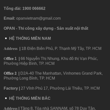
Tổng đài: 1900 066662
Email:
opanvietnam@gmail.com
OPAN - Thi công xây dựng - Sản xuất nội thất
HỆ THỐNG MIỀN NAM
𝐀𝐝𝐝𝐫𝐞𝐬𝐬
|
1B Điện Biên Phủ, P. Thạnh Mỹ Tây, TP. HCM
𝐎
𝐟𝐟𝐢𝐜𝐞
1
|
66 Nguyễn Thị Nhung, Khu đô thị Vạn Phúc,
Phường Hiệp Bình, TP. HCM
𝐎𝐟𝐟𝐢𝐜𝐞 𝟐
|
D2A-40 The Manhattan, Vinhomes Grand Park,
Phường Long Bình, TP. HCM
Factory
|
27 Vĩnh Phú 17, Phường Lái Thiêu, TP. HCM
HỆ THỐNG MIỀN BẮC
𝐀𝐝𝐝𝐫𝐞𝐬𝐬
|
Tầng 8, Tòa nhà SANNAM, số 78 Duy Tân,