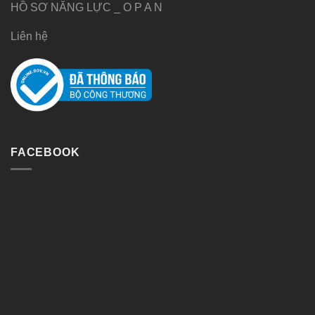
HỒ SƠ NĂNG LỰC _ O P A N
Liên hệ
FACEBOOK