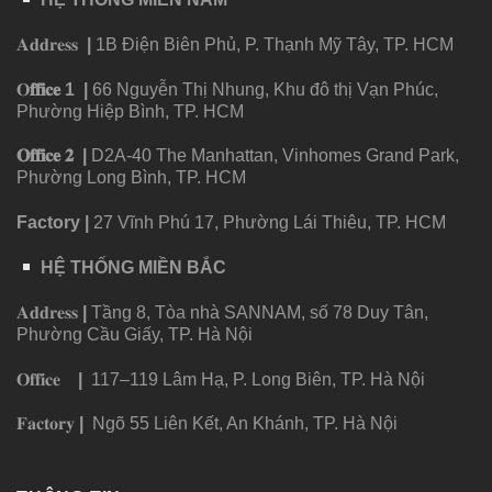
𝐀𝐝𝐝𝐫𝐞𝐬𝐬
|
1B Điện Biên Phủ, P. Thạnh Mỹ Tây, TP. HCM
𝐎
𝐟𝐟𝐢𝐜𝐞
1
|
66 Nguyễn Thị Nhung, Khu đô thị Vạn Phúc,
Phường Hiệp Bình, TP. HCM
𝐎𝐟𝐟𝐢𝐜𝐞 𝟐
|
D2A-40 The Manhattan, Vinhomes Grand Park,
Phường Long Bình, TP. HCM
Factory
|
27 Vĩnh Phú 17, Phường Lái Thiêu, TP. HCM
HỆ THỐNG MIỀN BẮC
𝐀𝐝𝐝𝐫𝐞𝐬𝐬
|
Tầng 8, Tòa nhà SANNAM, số 78 Duy Tân,
Phường Cầu Giấy, TP. Hà Nội
𝐎𝐟𝐟𝐢𝐜𝐞
|
117–119 Lâm Hạ, P. Long Biên, TP. Hà Nội
𝐅𝐚𝐜𝐭𝐨𝐫𝐲
|
Ngõ 55 Liên Kết, An Khánh, TP. Hà Nội