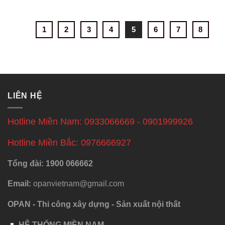
1
2
3
4
5
6
7
8
LIÊN HỆ
Hotline Miền Nam: 0933066669 - 0901999926
Hotline Miền Bắc: 0976666927
Tổng đài: 1900 066662
Email:
opanvietnam@gmail.com
OPAN - Thi công xây dựng - Sản xuất nội thất
HỆ THỐNG MIỀN NAM