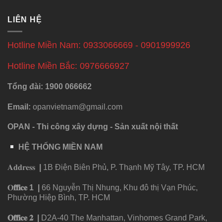
LIÊN HỆ
Hotline Miền Nam: 0933066669 - 0901999926
Hotline Miền Bắc: 0976666927
Tổng đài: 1900 066662
Email:
opanvietnam@gmail.com
OPAN - Thi công xây dựng - Sản xuất nội thất
HỆ THỐNG MIỀN NAM
𝐀𝐝𝐝𝐫𝐞𝐬𝐬
|
1B Điện Biên Phủ, P. Thạnh Mỹ Tây, TP. HCM
𝐎
𝐟𝐟𝐢𝐜𝐞
1
|
66 Nguyễn Thị Nhung, Khu đô thị Vạn Phúc,
Phường Hiệp Bình, TP. HCM
𝐎𝐟𝐟𝐢𝐜𝐞 𝟐
|
D2A-40 The Manhattan, Vinhomes Grand Park,