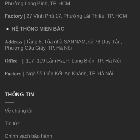
Phường Long Bình, TP. HCM
Factory
|
27 Vĩnh Phú 17, Phường Lái Thiêu, TP. HCM
HỆ THỐNG MIỀN BẮC
𝐀𝐝𝐝𝐫𝐞𝐬𝐬
|
Tầng 8, Tòa nhà SANNAM, số 78 Duy Tân,
Phường Cầu Giấy, TP. Hà Nội
𝐎𝐟𝐟𝐢𝐜𝐞
|
117–119 Lâm Hạ, P. Long Biên, TP. Hà Nội
𝐅𝐚𝐜𝐭𝐨𝐫𝐲
|
Ngõ 55 Liên Kết, An Khánh, TP. Hà Nội
THÔNG TIN
Về chúng tôi
Tin tức
Chính sách bảo hành