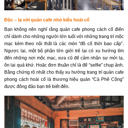
Độc – lạ với quán cafe nhỏ kiểu hoài cổ
Bạn không nên nghĩ rằng quán cafe phong cách cổ điển
chỉ dành cho những người lớn tuổi với những trang trí mộc
mạc kèm theo nội thất là các món “đồ cổ thời bao cấp”.
Ngược lại, một bộ phận lớn giới trẻ lại có xu hướng tìm
đến những nơi mộc mạc, xưa cũ để cảm nhận sự mới lạ,
ôn lại quá khứ. Hoặc đơn thuần chỉ là để “selfie” chụp ảnh.
Bằng chứng rõ nhất cho thấy xu hướng trang trí quán cafe
phong cách hoài cổ là thương hiệu quán “Cà Phê Cộng”
được đông đảo bạn trẻ biết đến.