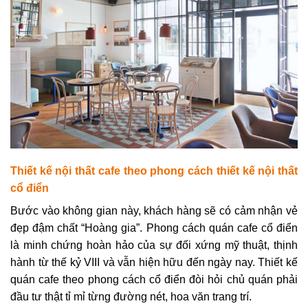
Thiết kế nội thất cafe theo p
hong cách thiết kế nội thất
cổ điển
Bước vào không gian này, khách hàng sẽ có cảm nhận vẻ
đẹp đậm chất “Hoàng gia”. Phong cách quán cafe cổ điển
là minh chứng hoàn hảo của sự đối xứng mỹ thuật, thịnh
hành từ thế kỷ VIII và vẫn hiện hữu đến ngày nay. Thiết kế
q
uán cafe theo phong cách cổ điển đòi hỏi chủ quán phải
đầu tư thật tỉ mỉ từng đường nét, hoa văn trang trí.