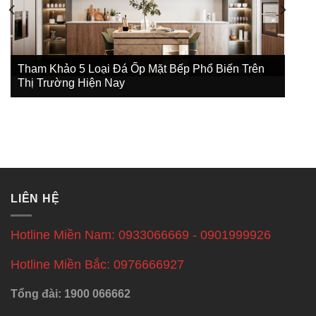
ổ Biến Trên
Tham Khảo 3 Mẫu Thiết Kế Nội Thất Ch
Phòng Ngủ Đẹp 2022
LIÊN HỆ
Hotline Miền Nam: 0933066669 - 0901999926
Hotline Miền Bắc: 0976666927
Tổng đài: 1900 066662