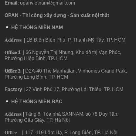
Email:
opanvietnam@gmail.com
OPAN - Thi công xây dựng - Sản xuất nội thất
HỆ THỐNG MIỀN NAM
𝐀𝐝𝐝𝐫𝐞𝐬𝐬
|
1B Điện Biên Phủ, P. Thạnh Mỹ Tây, TP. HCM
𝐎
𝐟𝐟𝐢𝐜𝐞
1
|
66 Nguyễn Thị Nhung, Khu đô thị Vạn Phúc,
Phường Hiệp Bình, TP. HCM
𝐎𝐟𝐟𝐢𝐜𝐞 𝟐
|
D2A-40 The Manhattan, Vinhomes Grand Park,
Phường Long Bình, TP. HCM
Factory
|
27 Vĩnh Phú 17, Phường Lái Thiêu, TP. HCM
HỆ THỐNG MIỀN BẮC
𝐀𝐝𝐝𝐫𝐞𝐬𝐬
|
Tầng 8, Tòa nhà SANNAM, số 78 Duy Tân,
Phường Cầu Giấy, TP. Hà Nội
𝐎𝐟𝐟𝐢𝐜𝐞
|
117–119 Lâm Hạ, P. Long Biên, TP. Hà Nội