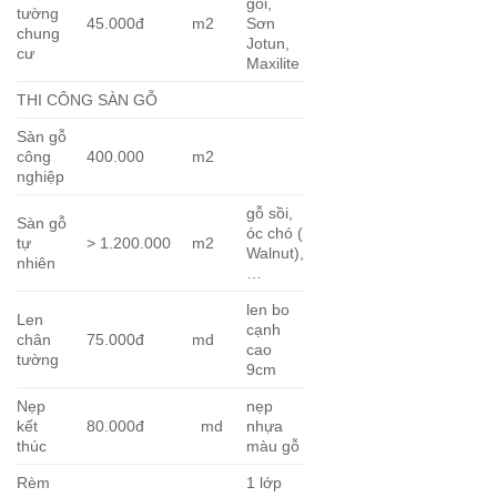
gói,
tường
45.000đ
m2
Sơn
chung
Jotun,
cư
Maxilite
THI CÔNG SÀN GỖ
Sàn gỗ
công
400.000
m2
nghiệp
gỗ sồi,
Sàn gỗ
óc chó (
tự
> 1.200.000
m2
Walnut),
nhiên
…
len bo
Len
cạnh
chân
75.000đ
md
cao
tường
9cm
Nẹp
nẹp
kết
80.000đ
md
nhựa
thúc
màu gỗ
Rèm
1 lớp