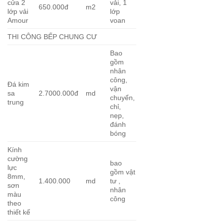
cửa 2
vải, 1
650.000đ
m2
lớp vải
lớp
Amour
voan
THI CÔNG BẾP CHUNG CƯ
Bao
gồm
nhân
công,
Đá kim
vận
sa
2.7000.000đ
md
chuyển,
trung
chỉ,
nẹp,
đánh
bóng
Kính
cường
bao
lực
gồm vật
8mm,
1.400.000
md
tư ,
sơn
nhân
màu
công
theo
thiết kế