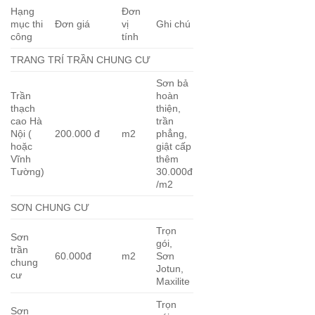
Hạng
Đơn
mục thi
Đơn giá
vị
Ghi chú
công
tính
TRANG TRÍ TRẦN CHUNG CƯ
Sơn bả
Trần
hoàn
thạch
thiện,
cao Hà
trần
Nội (
200.000 đ
m2
phẳng,
hoặc
giật cấp
Vĩnh
thêm
Tường)
30.000đ
/m2
SƠN CHUNG CƯ
Trọn
Sơn
gói,
trần
60.000đ
m2
Sơn
chung
Jotun,
cư
Maxilite
Trọn
Sơn