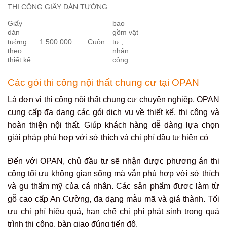
THI CÔNG GIẤY DÁN TƯỜNG
Giấy
bao
dán
gồm vật
tường
1.500.000
Cuộn
tư ,
theo
nhân
thiết kế
công
Các gói thi công nội thất chung cư tại OPAN
Là đơn vị thi công nội thất chung cư chuyên nghiệp, OPAN
cung cấp đa dạng các gói dịch vụ về thiết kế, thi công và
hoàn thiện nội thất. Giúp khách hàng dễ dàng lựa chọn
giải pháp phù hợp với sở thích và chi phí đầu tư hiện có
Đến với OPAN, chủ đầu tư sẽ nhận được phương án thi
công tối ưu không gian sống mà vẫn phù hợp với sở thích
và gu thẩm mỹ của cá nhân. Các sản phẩm được làm từ
gỗ cao cấp An Cường, đa dạng mẫu mã và giá thành. Tối
ưu chi phí hiệu quả, hạn chế chi phí phát sinh trong quá
trình thi công, bàn giao đúng tiến độ.