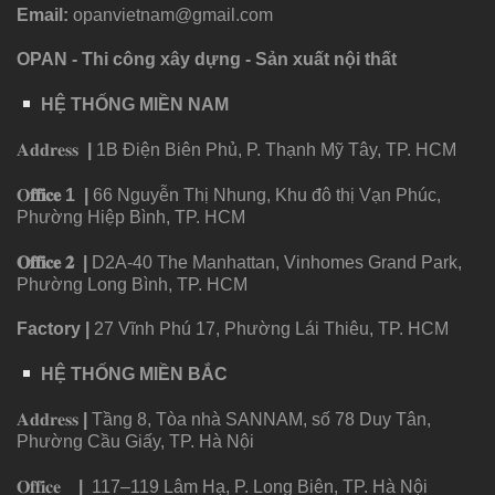
Email:
opanvietnam@gmail.com
OPAN - Thi công xây dựng - Sản xuất nội thất
HỆ THỐNG MIỀN NAM
𝐀𝐝𝐝𝐫𝐞𝐬𝐬
|
1B Điện Biên Phủ, P. Thạnh Mỹ Tây, TP. HCM
𝐎
𝐟𝐟𝐢𝐜𝐞
1
|
66 Nguyễn Thị Nhung, Khu đô thị Vạn Phúc,
Phường Hiệp Bình, TP. HCM
𝐎𝐟𝐟𝐢𝐜𝐞 𝟐
|
D2A-40 The Manhattan, Vinhomes Grand Park,
Phường Long Bình, TP. HCM
Factory
|
27 Vĩnh Phú 17, Phường Lái Thiêu, TP. HCM
HỆ THỐNG MIỀN BẮC
𝐀𝐝𝐝𝐫𝐞𝐬𝐬
|
Tầng 8, Tòa nhà SANNAM, số 78 Duy Tân,
Phường Cầu Giấy, TP. Hà Nội
𝐎𝐟𝐟𝐢𝐜𝐞
|
117–119 Lâm Hạ, P. Long Biên, TP. Hà Nội