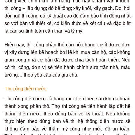
Công việc chính khi làm hạng mục này là làm ván khuôn,
thi công – lắp dựng; đổ bê tông; xây khối, xây gạch. Đòi hỏi
đội ngũ thi công có kỹ thuật cao để đảm bảo tính đồng nhất
so với bản vẽ thiết kế, có kiến thức về kết cấu và đặc biệt
là cần sự tính toán cẩn thận và tỷ mỷ.
Hiện nay, thi công phần thô căn hộ chung cư ít được đơn
vị xây dựng lên kế hoạch bởi lẽ khi mua căn hộ, các không
gian trong nhà cơ bản đã được chia tách hoàn thiện. Nếu
có thi công, đơn vị sẽ tiến hành chỉnh sửa trần nhà, màu
tường… theo yêu cầu của gia chủ.
Thi công điện nước
Thi công điện nước là hạng mục tiếp theo sau khi đã hoàn
thành xong phần thô. Thợ thi công sẽ tiến hành lắp đặt hệ
thống điện nước theo đúng bản vẽ kỹ thuật. Nếu không
thực hiện theo đúng bản vẽ thì hệ thống điện nước sẽ
không đảm bảo về thẩm mỹ cũng như mức độ an toàn.