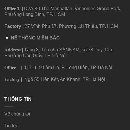
𝐎𝐟𝐟𝐢𝐜𝐞 𝟐
|
D2A-40 The Manhattan, Vinhomes Grand Park,
Phường Long Bình, TP. HCM
Factory
|
27 Vĩnh Phú 17, Phường Lái Thiêu, TP. HCM
HỆ THỐNG MIỀN BẮC
𝐀𝐝𝐝𝐫𝐞𝐬𝐬
|
Tầng 8, Tòa nhà SANNAM, số 78 Duy Tân,
Phường Cầu Giấy, TP. Hà Nội
𝐎𝐟𝐟𝐢𝐜𝐞
|
117–119 Lâm Hạ, P. Long Biên, TP. Hà Nội
𝐅𝐚𝐜𝐭𝐨𝐫𝐲
|
Ngõ 55 Liên Kết, An Khánh, TP. Hà Nội
THÔNG TIN
Về chúng tôi
Tin tức