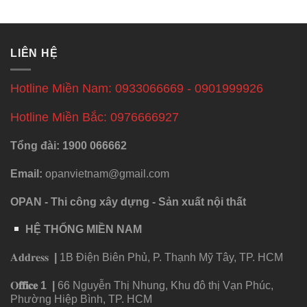
LIÊN HỆ
Hotline Miền Nam: 0933066669 - 0901999926
Hotline Miền Bắc: 0976666927
Tổng đài: 1900 066662
Email:
opanvietnam@gmail.com
OPAN - Thi công xây dựng - Sản xuất nội thất
HỆ THỐNG MIỀN NAM
𝐀𝐝𝐝𝐫𝐞𝐬𝐬
|
1B Điện Biên Phủ, P. Thạnh Mỹ Tây, TP. HCM
𝐎
𝐟𝐟𝐢𝐜𝐞
1
|
66 Nguyễn Thị Nhung, Khu đô thị Vạn Phúc,
Phường Hiệp Bình, TP. HCM